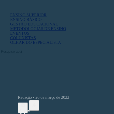
ENSINO SUPERIOR
ENSINO BÁSICO
GESTÃO EDUCACIONAL
METODOLOGIAS DE ENSINO
EVENTOS
COLUNISTAS
OLHAR DO ESPECIALISTA
Resiliência da EAD e ensino híbrido
Redação • 20 de março de 2022
Copiar