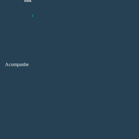
link
Lorem ipsum dolor sit amet, consectetur adipiscing elit
Início
Resiliência da EAD e ensino híbrido são destaques na abertura do 27
Acompanhe
FORTALEZA (CE) – A importância da educação a distância (EAD) pa