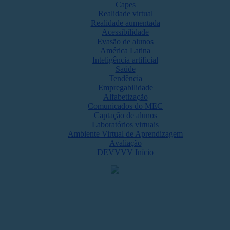
Capes
Realidade virtual
Realidade aumentada
Acessibilidade
Evasão de alunos
América Latina
Inteligência artificial
Saúde
Tendência
Empregabilidade
Alfabetização
Comunicados do MEC
Captação de alunos
Laboratórios virtuais
Ambiente Virtual de Aprendizagem
Avaliação
DEVVVV Início