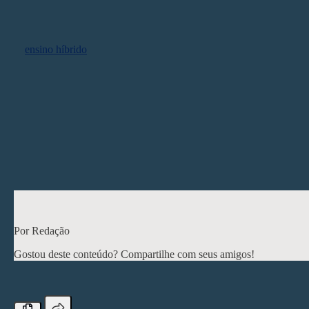
Ensino híbrido em foco
O
ensino híbrido
também esteve em foco no debate de abertura do e
junção de diferentes saberes e práticas, como propõe o blended lear
“A grande questão do ensino híbrido é usar a tecnologia para prom
em campo para experimentar e desenvolver novas competências na p
A programação do 27º CIAED segue até quarta-feira, dia 24 de mar
criatividade?”. Entre outras atividades, serão realizadas palestras, m
< Post anterior
Por Redação
Gostou deste conteúdo? Compartilhe com seus amigos!