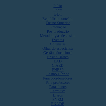
Início
Sobre
Blog
Republicar conteúdo
Ensino Superior
Graduação
Pós-graduação
Metodologias de ensino
Eventos
Colunistas
Olhar do especialista
Gestão educacional
Ensino Básico
EAD
CIAED
FNESP
Ensino Híbrido
Para coordenadores
Para professores
Para alunos
Entrevista
Livros
ENEM
ENADE