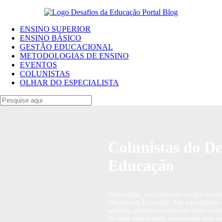
ENSINO SUPERIOR
ENSINO BÁSICO
GESTÃO EDUCACIONAL
METODOLOGIAS DE ENSINO
EVENTOS
COLUNISTAS
OLHAR DO ESPECIALISTA
Colunistas do De
Educação
Nesta seção, você encontra artigos exclu
Desafios da Educação. São especialistas
análises, opiniões e reflexões sobre as 
do setor educacional, oferecendo uma vis