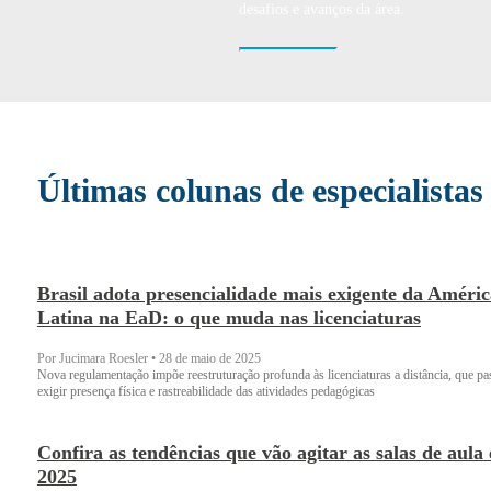
desafios e avanços da área.
Últimas colunas de especialistas
Brasil adota presencialidade mais exigente da Améric
Latina na EaD: o que muda nas licenciaturas
Por Jucimara Roesler
•
28 de maio de 2025
Nova regulamentação impõe reestruturação profunda às licenciaturas a distância, que p
exigir presença física e rastreabilidade das atividades pedagógicas
Confira as tendências que vão agitar as salas de aula
2025