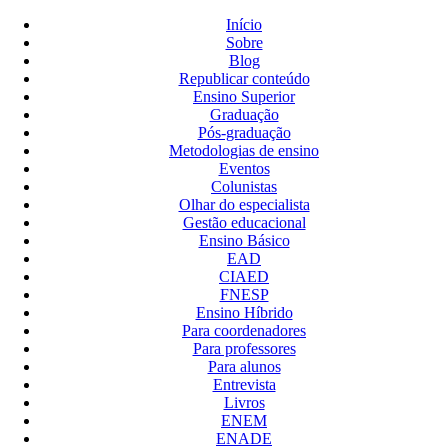
Início
Sobre
Blog
Republicar conteúdo
Ensino Superior
Graduação
Pós-graduação
Metodologias de ensino
Eventos
Colunistas
Olhar do especialista
Gestão educacional
Ensino Básico
EAD
CIAED
FNESP
Ensino Híbrido
Para coordenadores
Para professores
Para alunos
Entrevista
Livros
ENEM
ENADE