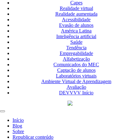
Capes
Realidade virtual
Realidade aumentada
Acessibilidade
Evasão de alunos
América Latina
Inteligência artificial
Saúde
Tendência
Empregabilidade
Alfabetização
Comunicados do MEC
Captação de alunos
Laboratórios virtuais
Ambiente Virtual de Aprendizagem
Avaliação
DEVVVV Início
Início
Blog
Sobre
Republicar conteúdo