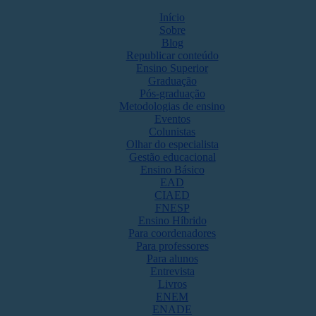
Início
Sobre
Blog
Republicar conteúdo
Ensino Superior
Graduação
Pós-graduação
Metodologias de ensino
Eventos
Colunistas
Olhar do especialista
Gestão educacional
Ensino Básico
EAD
CIAED
FNESP
Ensino Híbrido
Para coordenadores
Para professores
Para alunos
Entrevista
Livros
ENEM
ENADE