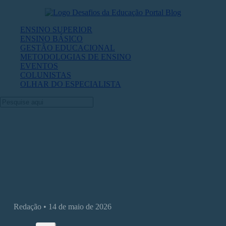
ENSINO SUPERIOR
ENSINO BÁSICO
GESTÃO EDUCACIONAL
METODOLOGIAS DE ENSINO
EVENTOS
COLUNISTAS
OLHAR DO ESPECIALISTA
Como integrar sustentabilidade ao
currículo das IES
Redação • 14 de maio de 2026