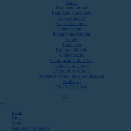
Capes
Realidade virtual
Realidade aumentada
Acessibilidade
Evasão de alunos
América Latina
Inteligência artificial
Saúde
Tendência
Empregabilidade
Alfabetização
Comunicados do MEC
Captação de alunos
Laboratórios virtuais
Ambiente Virtual de Aprendizagem
Avaliação
DEVVVV Início
Início
Blog
Sobre
Republicar conteúdo