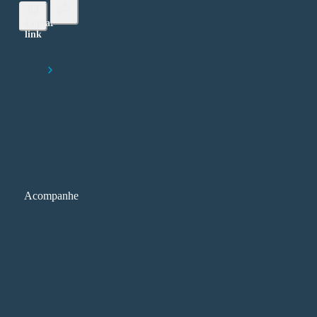
Copiar
link
Lorem ipsum dolor sit amet, consectetur adipiscing elit
Início
Como integrar sustentabilidade ao currículo das IES
Acompanhe