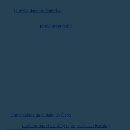
Já a
Universidade de Waterloo
, no Canadá, optou por
outro caminho:
diluir a sustentabilidade ao longo da
formação
. Em cursos como Nanotecnologia e Finanças,
o tema aparece de
forma progressiva
: começa com
conceitos introdutórios, avança para aplicação técnica e
culmina em projetos desenvolvidos pelos estudantes.
O diferencial está na lógica de continuidade. A
sustentabilidade deixa de ser conteúdo pontual e passa a
funcionar como eixo transversal.
Na Cidade do Cabo, PBL para resolver
problemas reais
A
Universidade da Cidade do Cabo
, na África do Sul,
vai um pouco além: ela estrutura parte da formação a
partir de
problem-based learning e project-based learning