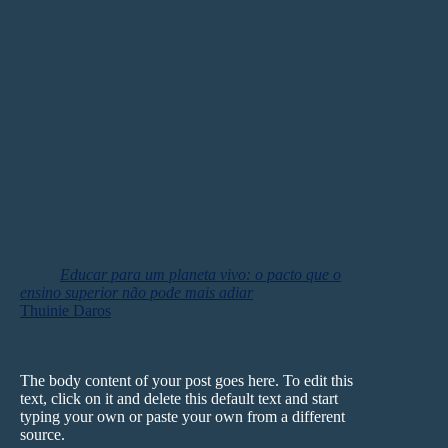
conhecidos: currículos fragmentados, resistência à
mudança, falta de capacitação docente e pressão por
resultados imediatos.
Nesse cenário, iniciativas pontuais tendem a ganhar
destaque por serem mais fáceis de implementar —
porém, dificilmente resultam em efeitos positivos para a
formação do estudante.
Saiba mais sobre o papel da universidade na
implementação de práticas sustentáveis acessando o
artigo
Educar para um planeta vivo: o pacto que o
ensino superior não pode mais adiar
, da educadora
Thuinie Daros
.
The body content of your post goes here. To edit this
text, click on it and delete this default text and start
typing your own or paste your own from a different
source.