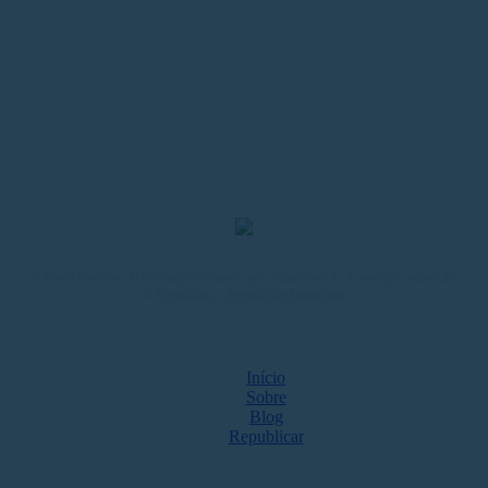
O Portal Desafios da Educação é mantido pela Plataforma A. A produção editorial é
da
República – Agência de Conteúdo
.
MAPA DO SITE
Início
Sobre
Blog
Republicar
NOS ACOMPANHE NAS REDES