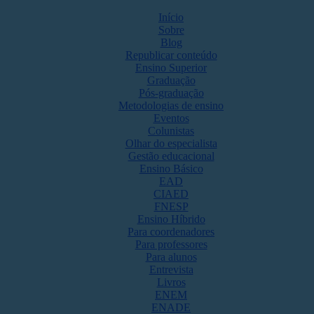
Início
Sobre
Blog
Republicar conteúdo
Ensino Superior
Graduação
Pós-graduação
Metodologias de ensino
Eventos
Colunistas
Olhar do especialista
Gestão educacional
Ensino Básico
EAD
CIAED
FNESP
Ensino Híbrido
Para coordenadores
Para professores
Para alunos
Entrevista
Livros
ENEM
ENADE