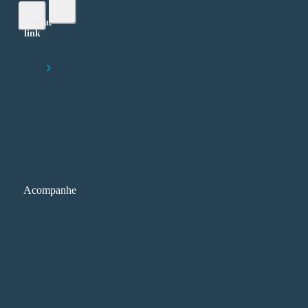
Copiar
link
Lorem ipsum dolor sit amet, consectetur adipiscing elit
Início
Vale a pena fazer um curso de ensino superior em 2024?
Acompanhe