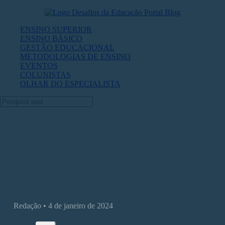
ENSINO SUPERIOR
ENSINO BÁSICO
GESTÃO EDUCACIONAL
METODOLOGIAS DE ENSINO
EVENTOS
COLUNISTAS
OLHAR DO ESPECIALISTA
Vale a pena fazer um curso de ensino
superior em 2024?
Redação • 4 de janeiro de 2024