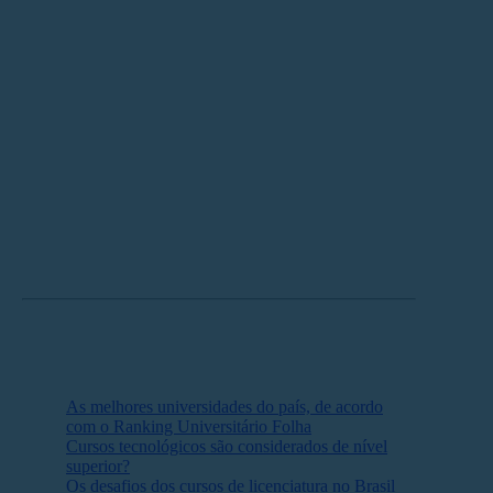
Qual curso fazer?
A pesquisa também evidenciou que 28% dos
entrevistados buscam graduações na área da Saúde,
enquanto 17% têm interesse em Negócios,
Administração e Direito. Já 13% almejam ingressar em
cursos de Computação, Tecnologia da Informação.
A tendência é que, com a crescente oferta de
oportunidades de emprego na área de Tecnologia, os
jovens direcionem cada vez mais seus estudos para
cursos desse segmento.
Leia mais:
As melhores universidades do país, de acordo
com o Ranking Universitário Folha
Cursos tecnológicos são considerados de nível
superior?
Os desafios dos cursos de licenciatura no Brasil