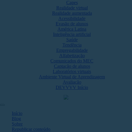
Capes
Realidade virtual
Realidade aumentada
Acessibilidade
Evasão de alunos
América Latina
Inteligência artificial
Saúde
Tendência
Empregabilidade
Alfabetização
Comunicados do MEC
Captação de alunos
Laboratórios virtuais
Ambiente Virtual de Aprendizagem
Avaliação
DEVVVV Início
Início
Blog
Sobre
Republicar conteúdo