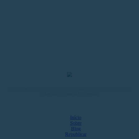
O Portal Desafios da Educação é mantido pela Plataforma A. A produção editorial é
da
República – Agência de Conteúdo
.
MAPA DO SITE
Início
Sobre
Blog
Republicar