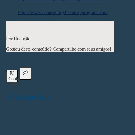
Programação:
https://www.semesp.org.br/fnesp/programacao/
< Post anterior
Próximo post >
Por Redação
Gostou deste conteúdo? Compartilhe com seus amigos!
Copiar
Link
Categorias