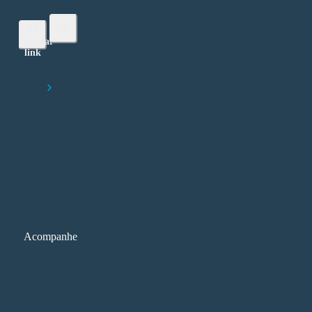
Copiar
link
Lorem ipsum dolor sit amet, consectetur adipiscing elit
Início
FNESP 2025: sustentabilidade pauta o maior fórum do ensino supe
privado da América Latina
Acompanhe