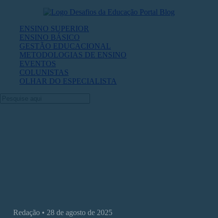
ENSINO SUPERIOR
ENSINO BÁSICO
GESTÃO EDUCACIONAL
METODOLOGIAS DE ENSINO
EVENTOS
COLUNISTAS
OLHAR DO ESPECIALISTA
FNESP 2025: sustentabilidade pauta o
maior fórum do ensino superior privado
América Latina
Redação • 28 de agosto de 2025