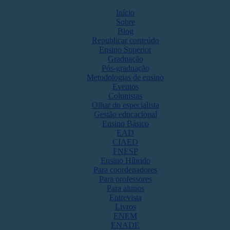
Início
Sobre
Blog
Republicar conteúdo
Ensino Superior
Graduação
Pós-graduação
Metodologias de ensino
Eventos
Colunistas
Olhar do especialista
Gestão educacional
Ensino Básico
EAD
CIAED
FNESP
Ensino Híbrido
Para coordenadores
Para professores
Para alunos
Entrevista
Livros
ENEM
ENADE