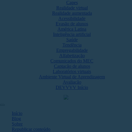
Capes
Realidade virtual
Realidade aumentada
Acessibilidade
Evasão de alunos
América Latina
Inteligência artificial
Saúde
Tendência
Empregabilidade
Alfabetização
Comunicados do MEC
Captação de alunos
Laboratórios virtuais
Ambiente Virtual de Aprendizagem
Avaliação
DEVVVV Início
Início
Blog
Sobre
Republicar conteúdo