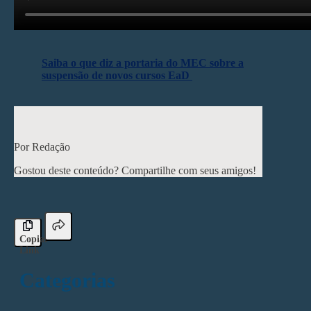
Saiba o que diz a portaria do MEC sobre a
suspensão de novos cursos EaD
< Post anterior
Próximo post >
Por Redação
Gostou deste conteúdo? Compartilhe com seus amigos!
Copiar
Link
Categorias