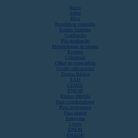
Início
Sobre
Blog
Republicar conteúdo
Ensino Superior
Graduação
Pós-graduação
Metodologias de ensino
Eventos
Colunistas
Olhar do especialista
Gestão educacional
Ensino Básico
EAD
CIAED
FNESP
Ensino Híbrido
Para coordenadores
Para professores
Para alunos
Entrevista
Livros
ENEM
ENADE