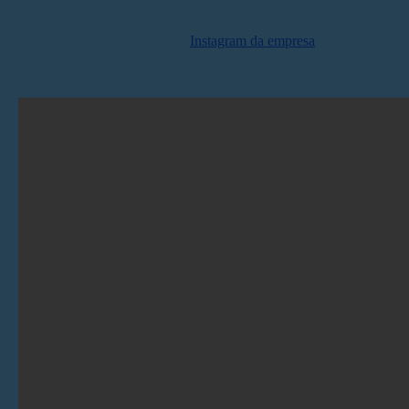
Confira um vídeo postado no
Instagram da empresa
durante o evento: