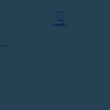
MAPA DO SITE
Início
Sobre
Blog
Republicar
NOS ACOMPANHE NAS REDES
Share by: