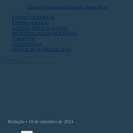
ENSINO SUPERIOR
ENSINO BÁSICO
GESTÃO EDUCACIONAL
METODOLOGIAS DE ENSINO
EVENTOS
COLUNISTAS
OLHAR DO ESPECIALISTA
Inovação, conteúdo e tecnologia: alguns
insights sobre o 29º CIAED
Redação • 18 de setembro de 2024