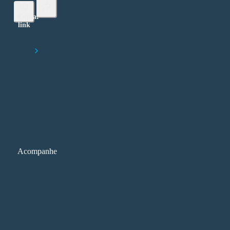
Copiar
link
Lorem ipsum dolor sit amet, consectetur adipiscing elit
Início
Inovação, conteúdo e tecnologia: alguns insights sobre o 29º CI
Acompanhe