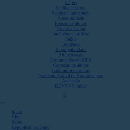
Capes
Realidade virtual
Realidade aumentada
Acessibilidade
Evasão de alunos
América Latina
Inteligência artificial
Saúde
Tendência
Empregabilidade
Alfabetização
Comunicados do MEC
Captação de alunos
Laboratórios virtuais
Ambiente Virtual de Aprendizagem
Avaliação
DEVVVV Início
Início
Blog
Sobre
Republicar conteúdo