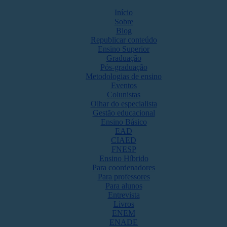
Início
Sobre
Blog
Republicar conteúdo
Ensino Superior
Graduação
Pós-graduação
Metodologias de ensino
Eventos
Colunistas
Olhar do especialista
Gestão educacional
Ensino Básico
EAD
CIAED
FNESP
Ensino Híbrido
Para coordenadores
Para professores
Para alunos
Entrevista
Livros
ENEM
ENADE