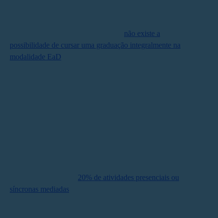
Seja qual for o ramo da Engenharia que o estudante
escolher, ele deve estar ciente de que
não existe a
possibilidade de cursar uma graduação integralmente na
modalidade EaD
. O MEC entende que os futuros
engenheiros precisam ter, em algum momento do curso,
uma experiência prática real, vivenciando a aplicação de
seus conhecimentos teóricos em situações concretas.
O novo marco regulatório permite que as IES ofereçam
cursos de Engenharia na modalidade semipresencial
(também conhecida como híbrida). Ainda assim, há
restrições em relação à carga horária, que deve ser
40%
presencial
, com mais
20% de atividades presenciais ou
síncronas mediadas
.