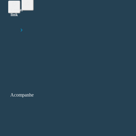
Copiar
link
Lorem ipsum dolor sit amet, consectetur adipiscing elit
Início
O que são maletas didáticas — e por que elas representam o futuro
ensino prático
Acompanhe