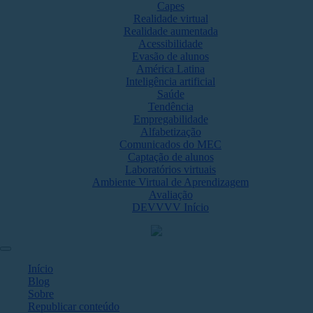
Capes
Realidade virtual
Realidade aumentada
Acessibilidade
Evasão de alunos
América Latina
Inteligência artificial
Saúde
Tendência
Empregabilidade
Alfabetização
Comunicados do MEC
Captação de alunos
Laboratórios virtuais
Ambiente Virtual de Aprendizagem
Avaliação
DEVVVV Início
Início
Blog
Sobre
Republicar conteúdo