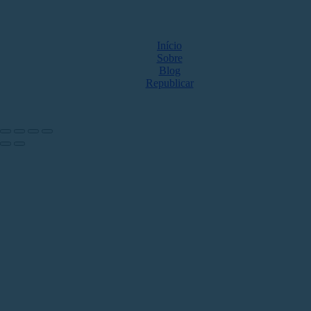
MAPA DO SITE
Início
Sobre
Blog
Republicar
NOS ACOMPANHE NAS REDES
Share by: