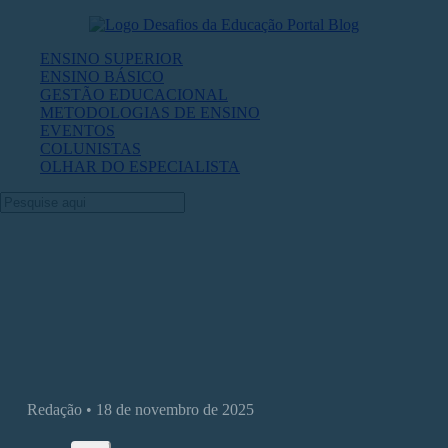
ENSINO SUPERIOR
ENSINO BÁSICO
GESTÃO EDUCACIONAL
METODOLOGIAS DE ENSINO
EVENTOS
COLUNISTAS
OLHAR DO ESPECIALISTA
O que são maletas didáticas — e por que
elas representam o futuro do ensino prát
Redação • 18 de novembro de 2025