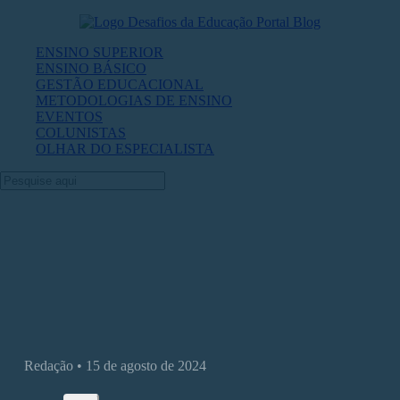
ENSINO SUPERIOR
ENSINO BÁSICO
GESTÃO EDUCACIONAL
METODOLOGIAS DE ENSINO
EVENTOS
COLUNISTAS
OLHAR DO ESPECIALISTA
Flexibilização na pós-graduação reacend
debate sobre desigualdades regionais
Redação • 15 de agosto de 2024