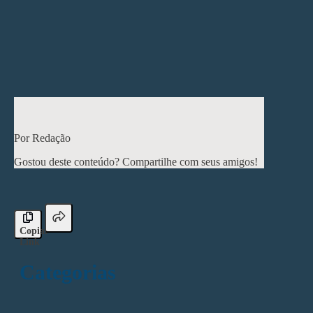
Especialistas alertam que conceder autonomia apenas a
instituições já privilegiadas pode dificultar o
desenvolvimento acadêmico em regiões menos
favorecidas. Isso pode promover a migração e
enfraquecer áreas que necessitam de maior investimento
em pesquisa e educação.
< Post anterior
Próximo post >
Por Redação
Gostou deste conteúdo? Compartilhe com seus amigos!
Copiar
Link
Categorias