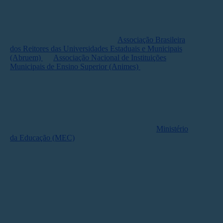
política pode estimular uma gestão mais autônoma e
inovadora das instituições.
De outro modo, entidades como a
Associação Brasileira
dos Reitores das Universidades Estaduais e Municipais
(Abruem)
e a
Associação Nacional de Instituições
Municipais de Ensino Superior (Animes)
se
manifestaram contra a medida. Elas defendem que
o
critério de autonomia
f
avorece ainda mais as regiões
já consolidadas
,
dificultando a interiorização da
produção
científica e acadêmica no País.
A proposta ainda precisa ser homologada pelo
Ministério
da Educação (MEC)
para entrar em vigor.
Em junho, o MEC já havia tornado válido um parecer
do CNE para
revisar o marco regulatório da educação a
distância (EaD)
.
Promessa de mudança