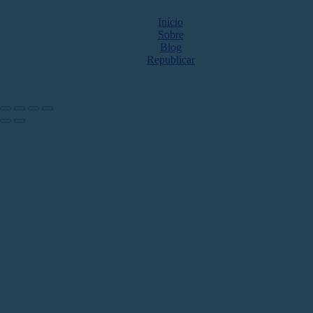
Início
Sobre
Blog
Republicar
NOS ACOMPANHE NAS REDES
Share by: