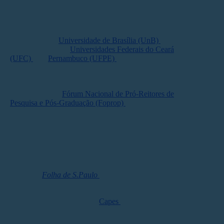
Atualmente,
apenas 17 instituições de ensino superior
(IES) se enquadrariam como “consolidadas”.
Destas,
14 estão localizadas nas regiões Sul e Sudeste. As únicas
exceções são a
Universidade de Brasília (UnB)
, no
Centro-Oeste, e as
Universidades Federais do Ceará
(UFC)
e de
Pernambuco (UFPE)
, no Nordeste.
Nenhuma IES do Norte do Brasil seria beneficiada.
O presidente do
Fórum Nacional de Pró-Reitores de
Pesquisa e Pós-Graduação (Foprop)
, Charles Morphy,
expressou preocupação com a concentração de
oportunidades. “Algumas poucas instituições, que já são
historicamente aquelas que concentram mais recursos
para pesquisa, vão ter a vantagem de abrir novos
programas sem precisar do crivo da Capes. Elas vão
atrair mais recursos, enquanto regiões onde a pós-
graduação é mais recente continuarão desfavorecidas”,
afirmou à
Folha de S.Paulo
.
Na contramão do Foprop, a
Capes
declarou apoio às
mudanças. A fundação vinculada ao MEC entende que
as regras atuais perpetuam desigualdades e que a nova