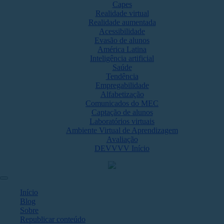
Capes
Realidade virtual
Realidade aumentada
Acessibilidade
Evasão de alunos
América Latina
Inteligência artificial
Saúde
Tendência
Empregabilidade
Alfabetização
Comunicados do MEC
Captação de alunos
Laboratórios virtuais
Ambiente Virtual de Aprendizagem
Avaliação
DEVVVV Início
Início
Blog
Sobre
Republicar conteúdo