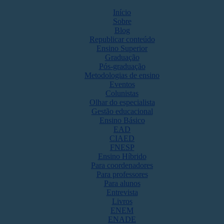
Início
Sobre
Blog
Republicar conteúdo
Ensino Superior
Graduação
Pós-graduação
Metodologias de ensino
Eventos
Colunistas
Olhar do especialista
Gestão educacional
Ensino Básico
EAD
CIAED
FNESP
Ensino Híbrido
Para coordenadores
Para professores
Para alunos
Entrevista
Livros
ENEM
ENADE