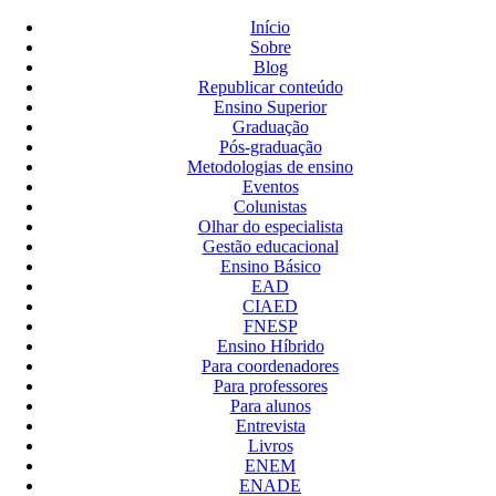
Início
Sobre
Blog
Republicar conteúdo
Ensino Superior
Graduação
Pós-graduação
Metodologias de ensino
Eventos
Colunistas
Olhar do especialista
Gestão educacional
Ensino Básico
EAD
CIAED
FNESP
Ensino Híbrido
Para coordenadores
Para professores
Para alunos
Entrevista
Livros
ENEM
ENADE