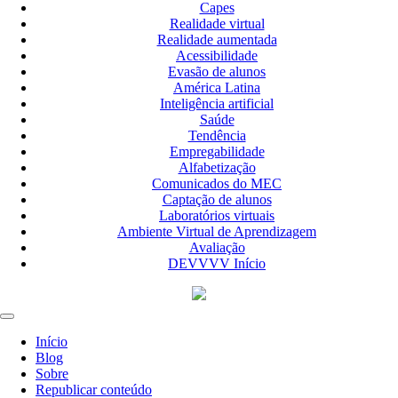
Capes
Realidade virtual
Realidade aumentada
Acessibilidade
Evasão de alunos
América Latina
Inteligência artificial
Saúde
Tendência
Empregabilidade
Alfabetização
Comunicados do MEC
Captação de alunos
Laboratórios virtuais
Ambiente Virtual de Aprendizagem
Avaliação
DEVVVV Início
Início
Blog
Sobre
Republicar conteúdo