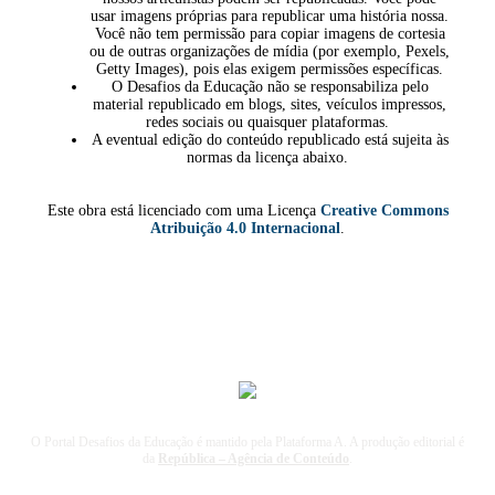
usar imagens próprias para republicar uma história nossa.
Você não tem permissão para copiar imagens de cortesia
ou de outras organizações de mídia (por exemplo, Pexels,
Getty Images), pois elas exigem permissões específicas.
O Desafios da Educação não se responsabiliza pelo
material republicado em blogs, sites, veículos impressos,
redes sociais ou quaisquer plataformas.
A eventual edição do conteúdo republicado está sujeita às
normas da licença abaixo.
Este obra está licenciado com uma Licença
Creative Commons
Atribuição 4.0 Internacional
.
O Portal Desafios da Educação é mantido pela Plataforma A. A produção editorial é
da
República – Agência de Conteúdo
.