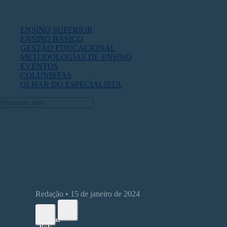
ENSINO SUPERIOR
ENSINO BÁSICO
GESTÃO EDUCACIONAL
METODOLOGIAS DE ENSINO
EVENTOS
COLUNISTAS
OLHAR DO ESPECIALISTA
3 livros essenciais para professores 
Redação • 15 de janeiro de 2024
Copiar