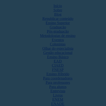
Início
Sobre
Blog
Republicar conteúdo
Ensino Superior
Graduação
Pós-graduação
Metodologias de ensino
Eventos
Colunistas
Olhar do especialista
Gestão educacional
Ensino Básico
EAD
CIAED
FNESP
Ensino Híbrido
Para coordenadores
Para professores
Para alunos
Entrevista
Livros
ENEM
ENADE