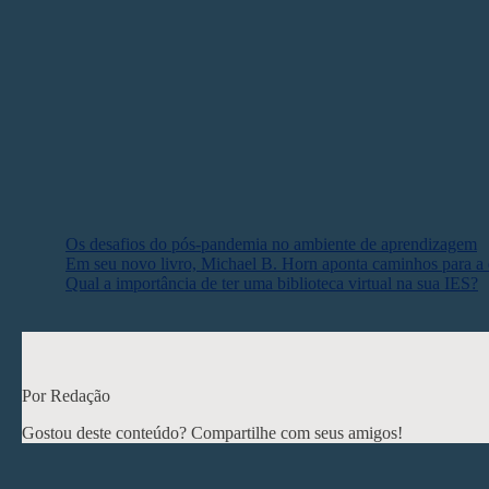
temas que o livro aborda a partir do conhecimento e da prática reﬂe
possibilitam empreender práticas inclusivas e criam caminhos para 
Sem dúvida, é um trabalho essencial para entender os impactos caus
de aula remotas e presenciais. Além de interessar a professores e es
formuladores de políticas públicas na área da educação.
Leia mais:
Os desafios do pós-pandemia no ambiente de aprendizagem
Em seu novo livro, Michael B. Horn aponta caminhos para a e
Qual a importância de ter uma biblioteca virtual na sua IES?
< Post anterior
Por Redação
Gostou deste conteúdo? Compartilhe com seus amigos!