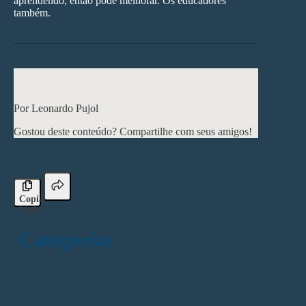
aprendendo, então pode melhorar. Os educadores
também.
< Post anterior
Próximo post >
Por Leonardo Pujol
Gostou deste conteúdo? Compartilhe com seus amigos!
Copiar
Link
Categorias