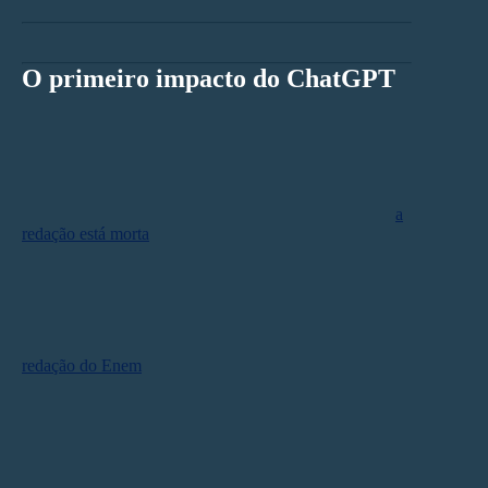
O primeiro impacto do ChatGPT
Ao longo dos anos, a
redação dissertativa
tem sido um
dos centros da pedagogia. O ato de redigir um texto é
meio pelo qual crianças e jovens aprendem a pesquisar,
pensar e escrever – defendendo uma ideia. Mas quando
o ChatGPT foi lançado, a revista
The Atlantic
cravou:
a
redação está morta
. Pudera, o feito da plataforma não é
nada trivial.
Recentemente, o site G1 pediu ao ChatGPT uma
redação do Enem
. A repórter solicitou que discorresse
sobre “Desafios para a valorização de comunidades e
povos tradicionais no Brasil”, tema da prova em 2022. O
robô terminou a redação em 50 segundos
. E ainda
tirou nota 680, de acordo com dois avaliadores. Nada
mal numa prova que vale 1 mil pontos.