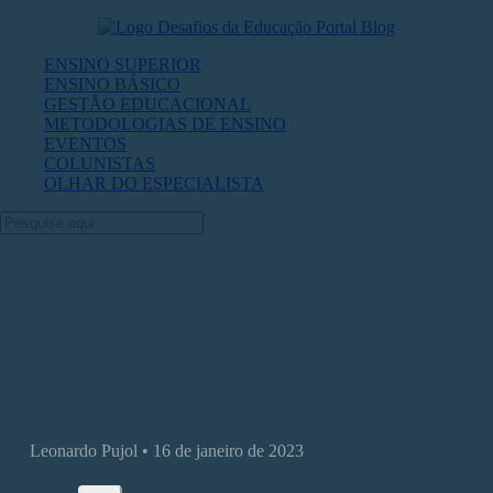
ENSINO SUPERIOR
ENSINO BÁSICO
GESTÃO EDUCACIONAL
METODOLOGIAS DE ENSINO
EVENTOS
COLUNISTAS
OLHAR DO ESPECIALISTA
O que o ChatGPT significa para a
educação
Leonardo Pujol • 16 de janeiro de 2023