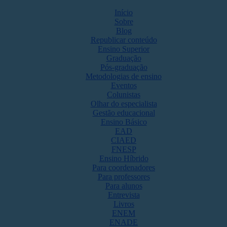
Início
Sobre
Blog
Republicar conteúdo
Ensino Superior
Graduação
Pós-graduação
Metodologias de ensino
Eventos
Colunistas
Olhar do especialista
Gestão educacional
Ensino Básico
EAD
CIAED
FNESP
Ensino Híbrido
Para coordenadores
Para professores
Para alunos
Entrevista
Livros
ENEM
ENADE