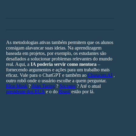
As metodologias ativas também permitem que os alunos
consigam alavancar suas ideias. Na aprendizagem
baseada em projetos, por exemplo, os estudantes são
desafiados a solucionar problemas relevantes do mundo
real. Aqui, a
IA poderia servir como mentora
–
fornecendo argumentos e ações para um trabalho mais
eficaz. Vale para o ChatGPT e também ao
Character.AI
,
outro robô onde o usuário escolhe a quem perguntar.
Elon Musk
?
Alan Turing
?
Sócrates
? Até o atual
presidente dos EUA
e o do
Brasil
estão por lá.
A adoção dessas ferramentas pode turbinar tanto a
aprendizagem quanto o ensino. “Um
professor que
usar a inteligência artificial como aliada
vai evoluir
como pessoa, como pesquisador e como docente”,
afirma Igor Sales, da +A Educação.