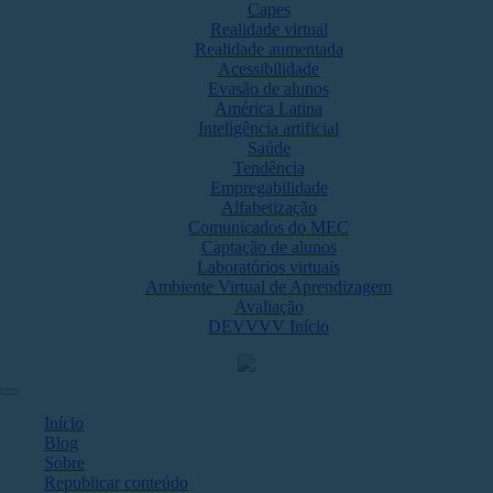
Capes
Realidade virtual
Realidade aumentada
Acessibilidade
Evasão de alunos
América Latina
Inteligência artificial
Saúde
Tendência
Empregabilidade
Alfabetização
Comunicados do MEC
Captação de alunos
Laboratórios virtuais
Ambiente Virtual de Aprendizagem
Avaliação
DEVVVV Início
Início
Blog
Sobre
Republicar conteúdo