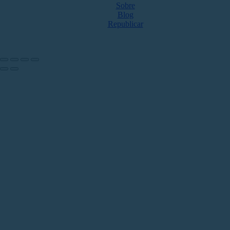
Sobre
Blog
Republicar
NOS ACOMPANHE NAS REDES
Share by: