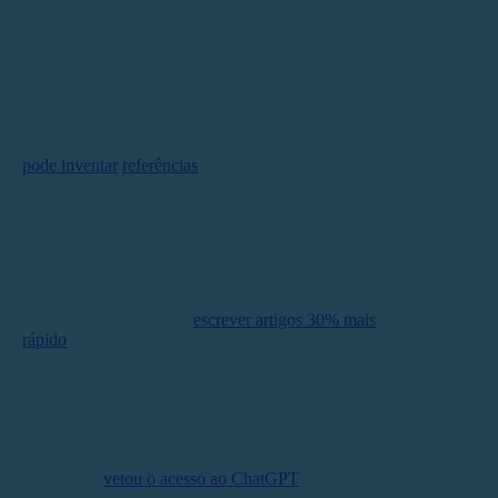
A IA só não se saiu melhor porque, de fato, as respostas
que produz não são totalmente precisas. Além disso,
alguns usuários levantaram suspeitas de que o ChatGPT
pode inventar
referências
de estudos científicos. E que
não se sai bem com perguntas que exijam
conhecimentos atualizados. No entanto, tudo isso é
passível de edição.
“Você pode pelo menos
escrever artigos 30% mais
rápido
”, garantiu um estudante que, além de obter boa
nota em um teste usando o ChatGPT, sentiu-se aliviado
por não ter sido pego pelas plataformas verificadoras de
plágio.
Na tentativa de cortar o mal pela raiz, a prefeitura de
Nova York
vetou o acesso ao ChatGPT
nos