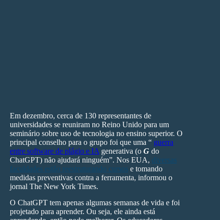
O uso consciente da IA também evita que a “cola”
prejudique o
desenvolvimento de competências
técnicas ou interpessoais como criatividade, pensamento
crítico e resolução de problemas – as chamadas soft
skills, tão essenciais para o sucesso escolar e ao longo da
vida.
Em dezembro, cerca de 130 representantes de
universidades se reuniram no Reino Unido para um
seminário sobre uso de tecnologia no ensino superior. O
principal conselho para o grupo foi que uma “
guerra
entre software de plágio e IA
generativa (o
G
do
ChatGPT) não ajudará ninguém”.
Nos EUA,
diversas
faculdades estão reestruturando cursos
e tomando
medidas preventivas contra a ferramenta, informou o
jornal The New York Times.
O ChatGPT tem apenas algumas semanas de vida e foi
projetado para aprender. Ou seja, ele ainda está