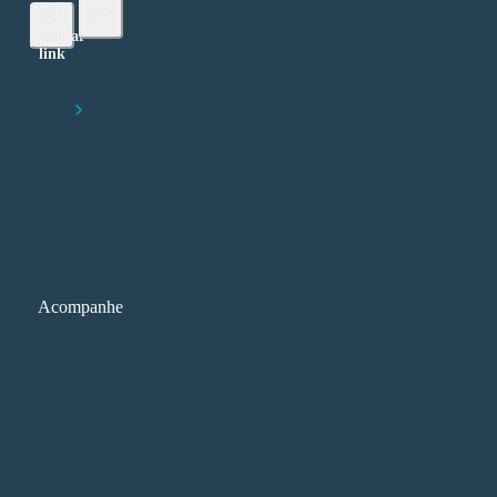
Copiar
link
Lorem ipsum dolor sit amet, consectetur adipiscing elit
Início
O que o ChatGPT significa para a educação
Acompanhe