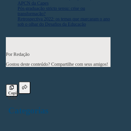
APCN da Capes
Pós-graduação stricto sensu: crise ou
transformação?
Retrospectiva 2022: os temas que marcaram o ano
sob o olhar do Desafios da Educação
< Post anterior
Próximo post >
Por Redação
Gostou deste conteúdo? Compartilhe com seus amigos!
Copiar
Link
Categorias