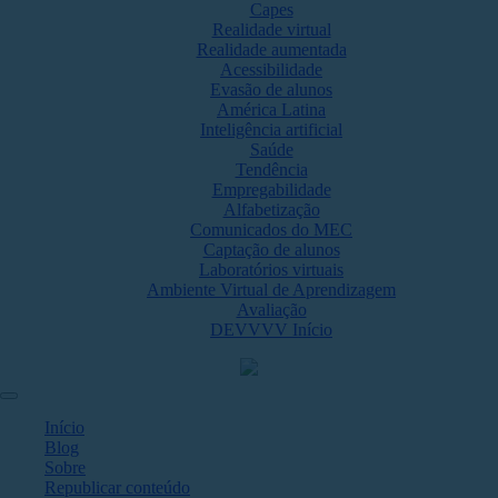
Capes
Realidade virtual
Realidade aumentada
Acessibilidade
Evasão de alunos
América Latina
Inteligência artificial
Saúde
Tendência
Empregabilidade
Alfabetização
Comunicados do MEC
Captação de alunos
Laboratórios virtuais
Ambiente Virtual de Aprendizagem
Avaliação
DEVVVV Início
Início
Blog
Sobre
Republicar conteúdo