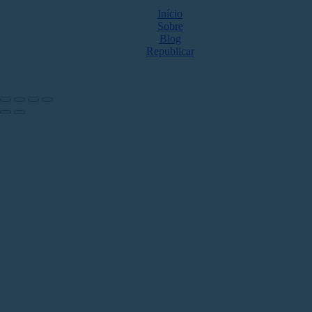
Início
Sobre
Blog
Republicar
NOS ACOMPANHE NAS REDES
Share by: