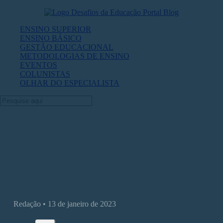
ENSINO SUPERIOR
ENSINO BÁSICO
GESTÃO EDUCACIONAL
METODOLOGIAS DE ENSINO
EVENTOS
COLUNISTAS
OLHAR DO ESPECIALISTA
MEC: Camilo Santana e os novos nomes
pasta
Redação • 13 de janeiro de 2023