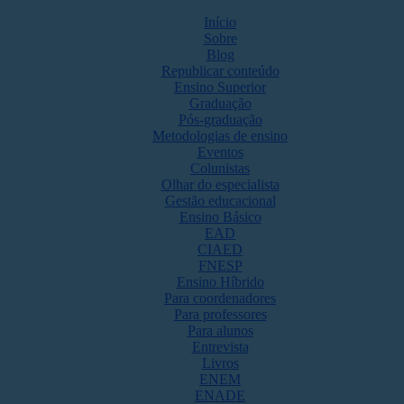
Início
Sobre
Blog
Republicar conteúdo
Ensino Superior
Graduação
Pós-graduação
Metodologias de ensino
Eventos
Colunistas
Olhar do especialista
Gestão educacional
Ensino Básico
EAD
CIAED
FNESP
Ensino Híbrido
Para coordenadores
Para professores
Para alunos
Entrevista
Livros
ENEM
ENADE