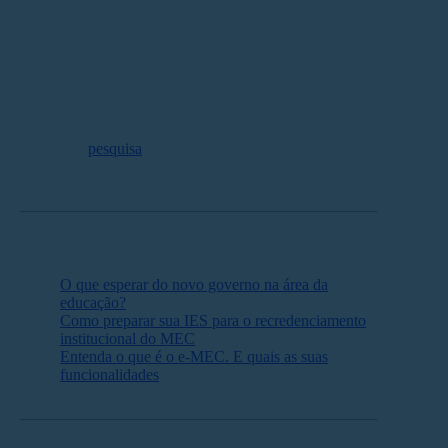
objetivo alfabetizar alunos da rede pública até o 2º ano
do ensino fundamental.
A alfabetização é tida como uma das prioridades para a
educação no novo governo. Isso porque os efeitos da
pandemia deixaram um déficit de 2,4 milhões de
crianças entre 6 e 7 anos sem saber ler e escrever,
segundo a
pesquisa
Todos pela Educação, do Instituto
Brasileiro de Geografia e Estatística (IBGE).
Leia mais:
O que esperar do novo governo na área da
educação?
Como preparar sua IES para o recredenciamento
institucional do MEC
Entenda o que é o e-MEC. E quais as suas
funcionalidades