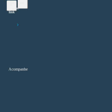
Copiar
link
Lorem ipsum dolor sit amet, consectetur adipiscing elit
Início
MEC: Camilo Santana e os novos nomes da pasta
Acompanhe