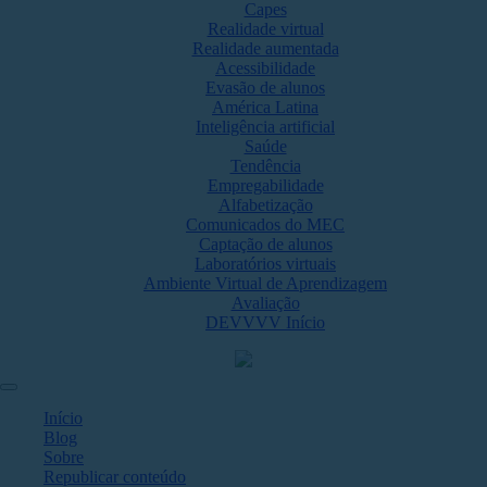
Capes
Realidade virtual
Realidade aumentada
Acessibilidade
Evasão de alunos
América Latina
Inteligência artificial
Saúde
Tendência
Empregabilidade
Alfabetização
Comunicados do MEC
Captação de alunos
Laboratórios virtuais
Ambiente Virtual de Aprendizagem
Avaliação
DEVVVV Início
Início
Blog
Sobre
Republicar conteúdo