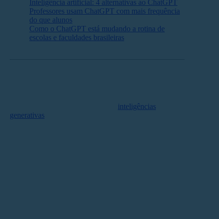
Inteligência artificial: 4 alternativas ao ChatGPT
Professores usam ChatGPT com mais frequência
do que alunos
Como o ChatGPT está mudando a rotina de
escolas e faculdades brasileiras
IA na revisão de textos
O medo de que artigos criados por
inteligências
generativas
possam ser submetidos como trabalhos
acadêmicos levou muitos editores publicarem políticas
de vedação no uso de IA pelos autores.
A Springer Nature, uma das maiores editoras acadêmicas
do mundo, proíbe creditar qualquer inteligência artificial
como autora. Mas, se isso acontecer, ela exige a
divulgação de como a ferramenta foi implementada.
No entanto, essas políticas específicas para editores e