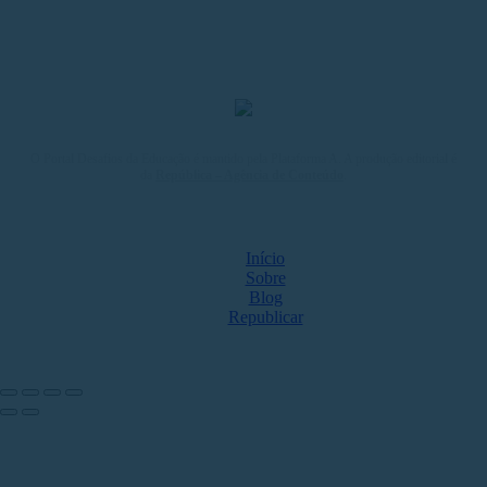
O Portal Desafios da Educação é mantido pela Plataforma A. A produção editorial é
da
República – Agência de Conteúdo
.
MAPA DO SITE
Início
Sobre
Blog
Republicar
NOS ACOMPANHE NAS REDES
Share by: