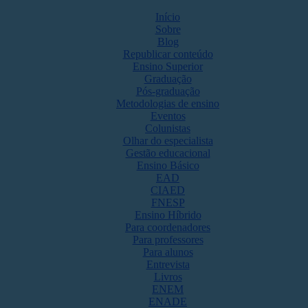
Início
Sobre
Blog
Republicar conteúdo
Ensino Superior
Graduação
Pós-graduação
Metodologias de ensino
Eventos
Colunistas
Olhar do especialista
Gestão educacional
Ensino Básico
EAD
CIAED
FNESP
Ensino Híbrido
Para coordenadores
Para professores
Para alunos
Entrevista
Livros
ENEM
ENADE