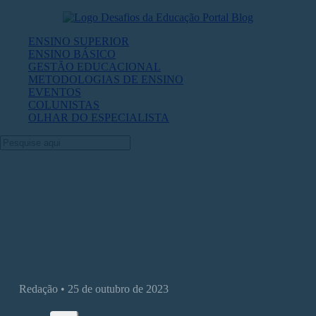
ENSINO SUPERIOR
ENSINO BÁSICO
GESTÃO EDUCACIONAL
METODOLOGIAS DE ENSINO
EVENTOS
COLUNISTAS
OLHAR DO ESPECIALISTA
O debate sobre o uso da IA na produção 
artigos acadêmicos
Redação • 25 de outubro de 2023