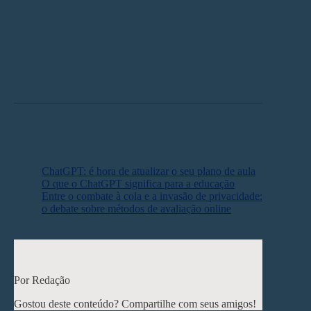
contatos anteriores afetam ou não a isenção da análise.
“É necessário ter apoio tecnológico para verificar em
larga escala conflitos de interesse entre autores e
revisores”, disse o cientista da computação Daniel
Petrariu, diretor de Desenvolvimento de Produtos da
Frontiers, durante o lançamento do programa, em 2021.
Leia mais:
ChatGPT: é hora de atualizar o seu plano de aula
O que o ChatGPT significa para a educação
Entre o combate à cola e a invasão de privacidade:
o debate sobre métodos de avaliação online
< Post anterior
Próximo post >
Por Redação
Gostou deste conteúdo? Compartilhe com seus amigos!