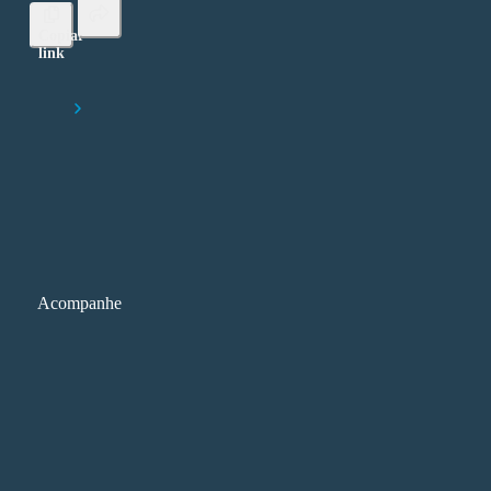
Copiar
link
Lorem ipsum dolor sit amet, consectetur adipiscing elit
Início
O debate sobre o uso da IA na produção de artigos acadê
Acompanhe