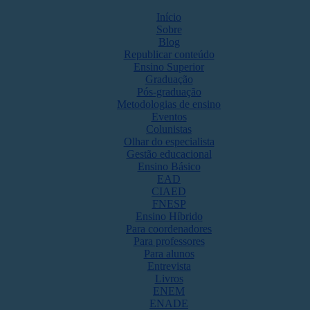
Início
Sobre
Blog
Republicar conteúdo
Ensino Superior
Graduação
Pós-graduação
Metodologias de ensino
Eventos
Colunistas
Olhar do especialista
Gestão educacional
Ensino Básico
EAD
CIAED
FNESP
Ensino Híbrido
Para coordenadores
Para professores
Para alunos
Entrevista
Livros
ENEM
ENADE