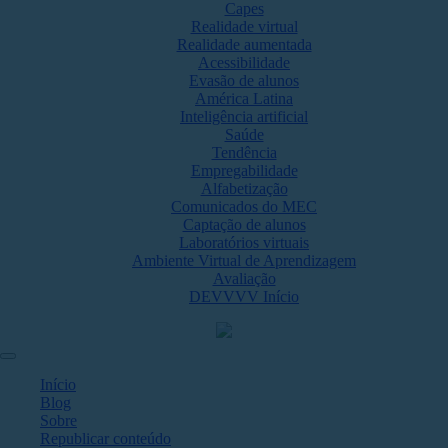
Capes
Realidade virtual
Realidade aumentada
Acessibilidade
Evasão de alunos
América Latina
Inteligência artificial
Saúde
Tendência
Empregabilidade
Alfabetização
Comunicados do MEC
Captação de alunos
Laboratórios virtuais
Ambiente Virtual de Aprendizagem
Avaliação
DEVVVV Início
Início
Blog
Sobre
Republicar conteúdo