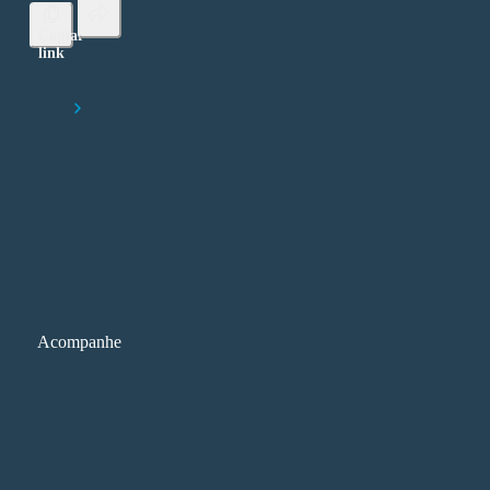
Copiar
link
Lorem ipsum dolor sit amet, consectetur adipiscing elit
Início
O que aprendi com os modelos educacionais da Coreia do Sul e d
Japão?
Acompanhe