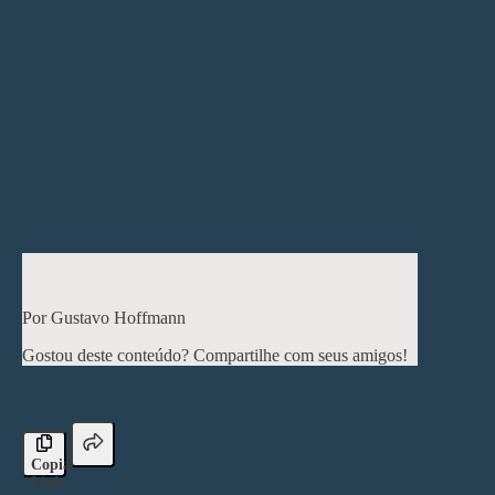
continuidade e visão de longo prazo, os resultados
tendem a ser medíocres.
Não basta ter um bom plano. A capacidade, a
disciplina e a vontade de execução fazem toda a
diferença.
É isso. Que venham novas experiências e, com elas,
novos aprendizados.
< Post anterior
Próximo post >
Por Gustavo Hoffmann
Gostou deste conteúdo? Compartilhe com seus amigos!
Copiar
Link