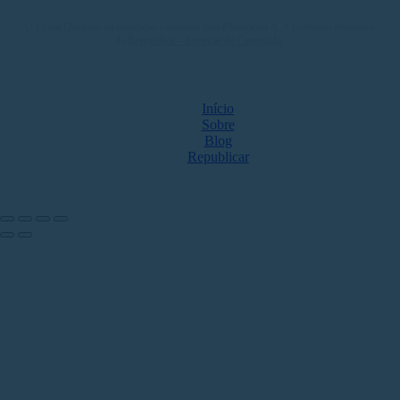
O Portal Desafios da Educação é mantido pela Plataforma A. A produção editorial é
da
República – Agência de Conteúdo
.
MAPA DO SITE
Início
Sobre
Blog
Republicar
NOS ACOMPANHE NAS REDES
Share by: