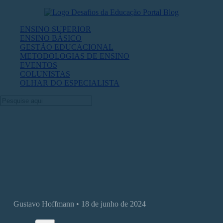
ENSINO SUPERIOR
ENSINO BÁSICO
GESTÃO EDUCACIONAL
METODOLOGIAS DE ENSINO
EVENTOS
COLUNISTAS
OLHAR DO ESPECIALISTA
O que aprendi com os modelos
educacionais da Coreia do Sul e do Japã
Gustavo Hoffmann • 18 de junho de 2024