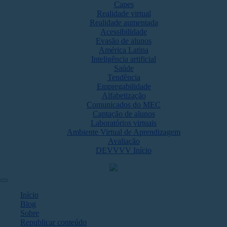
Capes
Realidade virtual
Realidade aumentada
Acessibilidade
Evasão de alunos
América Latina
Inteligência artificial
Saúde
Tendência
Empregabilidade
Alfabetização
Comunicados do MEC
Captação de alunos
Laboratórios virtuais
Ambiente Virtual de Aprendizagem
Avaliação
DEVVVV Início
Início
Blog
Sobre
Republicar conteúdo