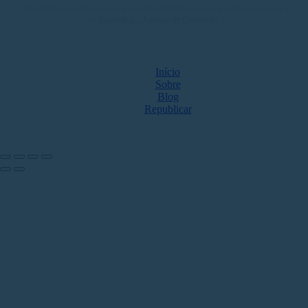
O Portal Desafios da Educação é mantido pela Plataforma A. A produção editorial é
da
República – Agência de Conteúdo
.
MAPA DO SITE
Início
Sobre
Blog
Republicar
NOS ACOMPANHE NAS REDES
Share by: