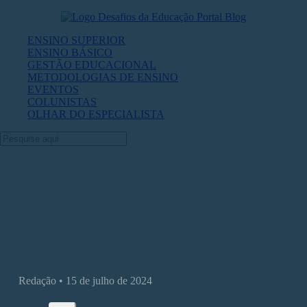
ENSINO SUPERIOR
ENSINO BÁSICO
GESTÃO EDUCACIONAL
METODOLOGIAS DE ENSINO
EVENTOS
COLUNISTAS
OLHAR DO ESPECIALISTA
Como criar trilhas de aprendizagem co
eficiência
Redação • 15 de julho de 2024