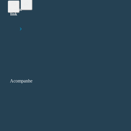
Copiar
link
Lorem ipsum dolor sit amet, consectetur adipiscing elit
Início
Como criar trilhas de aprendizagem com eficiência
Acompanhe