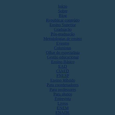
Início
Sobre
Blog
Republicar conteúdo
Ensino Superior
Graduação
Pós-graduação
Metodologias de ensino
Eventos
Colunistas
Olhar do especialista
Gestão educacional
Ensino Básico
EAD
CIAED
FNESP
Ensino Híbrido
Para coordenadores
Para professores
Para alunos
Entrevista
Livros
ENEM
ENADE