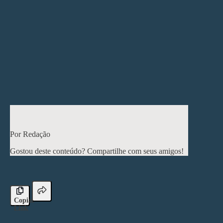
experiência do aluno, promovendo maior engajamento,
personalização e desenvolvimento de competências.
Considerar a SAGAH como parte da estratégia de
ensino-aprendizagem é um passo essencial para
enfrentar os desafios do ensino superior no Brasil.
< Post anterior
Próximo post >
Por Redação
Gostou deste conteúdo? Compartilhe com seus amigos!
Copiar
Link