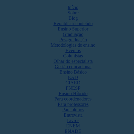
Início
Sobre
Blog
Republicar conteúdo
Ensino Superior
Graduação
Pós-graduação
Metodologias de ensino
Eventos
Colunistas
Olhar do especialista
Gestão educacional
Ensino Básico
EAD
CIAED
FNESP
Ensino Híbrido
Para coordenadores
Para professores
Para alunos
Entrevista
Livros
ENEM
ENADE