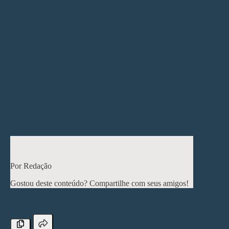
são suas maiores dificuldades. Com base nesses dados,
professores e coordenadores conseguem ajustar
conteúdos que não foram bem assimilados e até mesmo
reconsiderar o uso de materiais didáticos e métodos de
avaliação.
Por fim, é importante lembrar que a Teoria de Resposta
ao Item preza pela avaliação formativa, e não apenas
classificatória. Nesse sentido, também pode ser uma
excelente ferramenta para ajudar a identificar padrões de
aprendizagem e tomar decisões mais precisas sobre o
acompanhamento e o desenvolvimento dos estudantes.
< Post anterior
Próximo post >
Por Redação
Gostou deste conteúdo? Compartilhe com seus amigos!