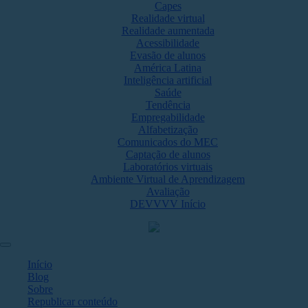
Capes
Realidade virtual
Realidade aumentada
Acessibilidade
Evasão de alunos
América Latina
Inteligência artificial
Saúde
Tendência
Empregabilidade
Alfabetização
Comunicados do MEC
Captação de alunos
Laboratórios virtuais
Ambiente Virtual de Aprendizagem
Avaliação
DEVVVV Início
Início
Blog
Sobre
Republicar conteúdo