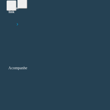
Copiar
link
Lorem ipsum dolor sit amet, consectetur adipiscing elit
Início
O que é a TRI — e como funciona na prática
Acompanhe