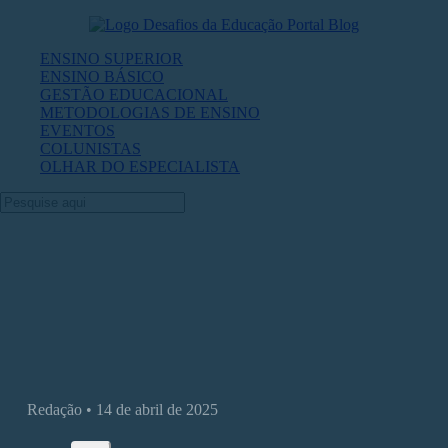
ENSINO SUPERIOR
ENSINO BÁSICO
GESTÃO EDUCACIONAL
METODOLOGIAS DE ENSINO
EVENTOS
COLUNISTAS
OLHAR DO ESPECIALISTA
O que é a TRI — e como funciona na
prática
Redação • 14 de abril de 2025